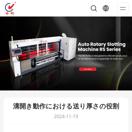
Op
Me
溝開き動作における送り厚さの役割
2024-11-19